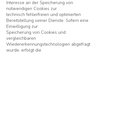
Interesse an der Speicherung von
notwendigen Cookies zur
technisch fehlerfreien und optimierten
Bereitstellung seiner Dienste. Sofern eine
Einwilligung zur
Speicherung von Cookies und
vergleichbaren
Wiedererkennungstechnologien abgefragt
wurde, erfolgt die
Verarbeitung ausschließlich auf Grundlage
dieser Einwilligung (Art. 6 Abs. 1 lit. a
DSGVO und § 25 Abs. 1
TDDDG); die Einwilligung ist jederzeit
widerrufbar.
Sie können Ihren Browser so einstellen,
dass Sie über das Setzen von Cookies
informiert werden und
Cookies nur im Einzelfall erlauben, die
Annahme von Cookies für bestimmte Fälle
oder generell ausschließen
sowie das automatische Löschen der
Cookies beim Schließen des Browsers
aktivieren. Bei der